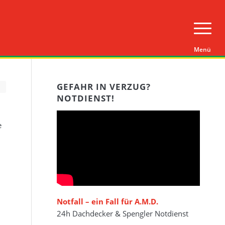
GEFAHR IN VERZUG?
NOTDIENST!
e
Notfall – ein Fall für A.M.D.
24h Dachdecker & Spengler Notdienst