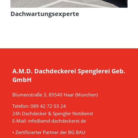
Dachwartungsexperte
A.M.D. Dachdeckerei Spenglerei Geb.
GmbH
Blumenstraße 3, 85540 Haar (München)
Telefon:
089 42 72 03 24
24h Dachdecker & Spengler Notdienst
E-Mail:
info@amd-dachdeckerei.de
• Zertifizierter Partner der BG BAU