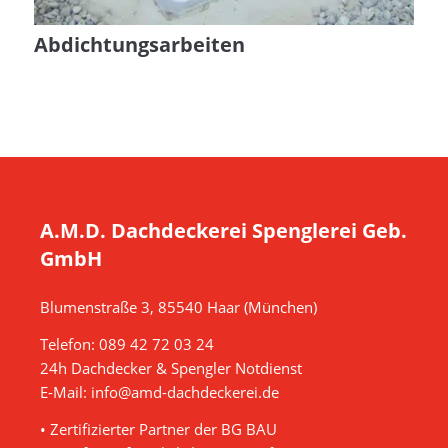
Abdichtungsarbeiten
A.M.D. Dachdeckerei Spenglerei Geb.
GmbH
Blumenstraße 3, 85540 Haar (München)
Telefon:
089 42 72 03 24
24h Dachdecker & Spengler Notdienst
E-Mail:
info@amd-dachdeckerei.de
• Zertifizierter Partner der BG BAU